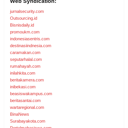
Web Syndication:
jurnalsecurity.com
Outsourcing.id
Bisnisdaily.id
promoukm.com
indonesiasentris.com
destinasiindnesia.com
caramakan.com
seputarhalal.com
rumahayah.com
inilahkita.com
beritakamera.com
inibekasi.com
beasiswakampus.com
beritasantai.com
wartaregional.com
BinaNews
Surabayakota.com
Portalmahasiswa.com