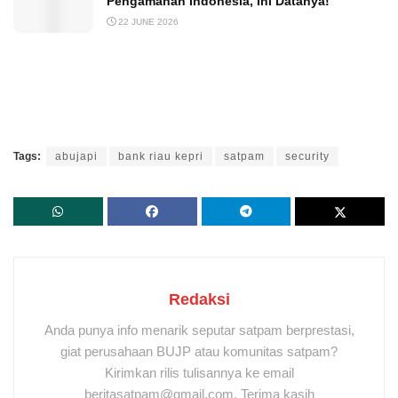
Pengamanan Indonesia, Ini Datanya!
22 JUNE 2026
Tags:
abujapi
bank riau kepri
satpam
security
Redaksi
Anda punya info menarik seputar satpam berprestasi,
giat perusahaan BUJP atau komunitas satpam?
Kirimkan rilis tulisannya ke email
beritasatpam@gmail.com. Terima kasih