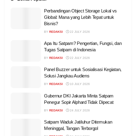
Perbandingan Object Storage Lokal vs
Global: Mana yang Lebih Tepat untuk
Bisnis?
BY
REDAKSI
22 JULY 2026
Apa Itu Satpam? Pengertian, Fungsi, dan
Tugas Satpam di Indonesia
BY
REDAKSI
22 JULY 2026
Panel Buzzer untuk Sosialisasi Kegiatan,
Solusi Jangkau Audiens
BY
REDAKSI
10 JULY 2026
Gubernur DKI Jakarta Minta Satpam
Penegur Sopir Alphard Tidak Dipecat
BY
REDAKSI
24 JULY 2026
Satpam Waduk Jatiluhur Ditemukan
Meninggal, Tangan Terborgol