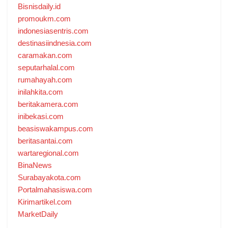
Bisnisdaily.id
promoukm.com
indonesiasentris.com
destinasiindnesia.com
caramakan.com
seputarhalal.com
rumahayah.com
inilahkita.com
beritakamera.com
inibekasi.com
beasiswakampus.com
beritasantai.com
wartaregional.com
BinaNews
Surabayakota.com
Portalmahasiswa.com
Kirimartikel.com
MarketDaily