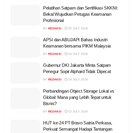
Pelatihan Satpam dan Sertifikasi SKKNI:
Bekal Wujudkan Petugas Keamanan
Profesional
BY
REDAKSI
30 JULY 2026
APSI dan ABUJAPI Bahas Industri
Keamanan bersama PIKM Malaysia
BY
REDAKSI
24 JULY 2026
Gubernur DKI Jakarta Minta Satpam
Penegur Sopir Alphard Tidak Dipecat
BY
REDAKSI
24 JULY 2026
Perbandingan Object Storage Lokal vs
Global: Mana yang Lebih Tepat untuk
Bisnis?
BY
REDAKSI
22 JULY 2026
HUT ke-24 PT Bravo Satria Perkasa,
Perkuat Semangat Hadapi Tantangan