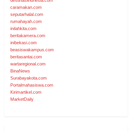
destinasiindnesia.com
caramakan.com
seputarhalal.com
rumahayah.com
inilahkita.com
beritakamera.com
inibekasi.com
beasiswakampus.com
beritasantai.com
wartaregional.com
BinaNews
Surabayakota.com
Portalmahasiswa.com
Kirimartikel.com
MarketDaily