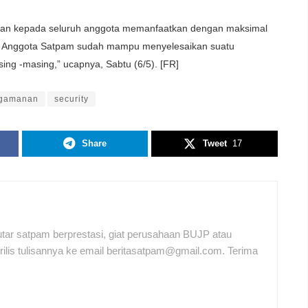
pakan kepada seluruh anggota memanfaatkan dengan maksimal
para Anggota Satpam sudah mampu menyelesaikan suatu
ng -masing,” ucapnya, Sabtu (6/5). [FR]
ngamanan
security
Share
Tweet
17
tar satpam berprestasi, giat perusahaan BUJP atau
ilis tulisannya ke email beritasatpam@gmail.com. Terima