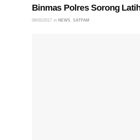
Binmas Polres Sorong Lati
08/05/2017
in
NEWS
,
SATPAM