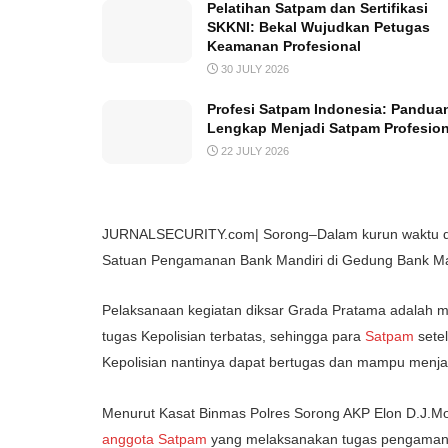
Pelatihan Satpam dan Sertifikasi
SKKNI: Bekal Wujudkan Petugas
Keamanan Profesional
30 JULY 2026
Profesi Satpam Indonesia: Pandua
Lengkap Menjadi Satpam Profesion
22 JULY 2026
JURNALSECURITY.com| Sorong–Dalam kurun waktu du
Satuan Pengamanan Bank Mandiri di Gedung Bank Ma
Pelaksanaan kegiatan diksar Grada Pratama adalah
tugas Kepolisian terbatas, sehingga para
Satpam
sete
Kepolisian nantinya dapat bertugas dan mampu menjal
Menurut Kasat Binmas Polres Sorong AKP Elon D.J.M
anggota Satpam
yang melaksanakan tugas pengamanan 