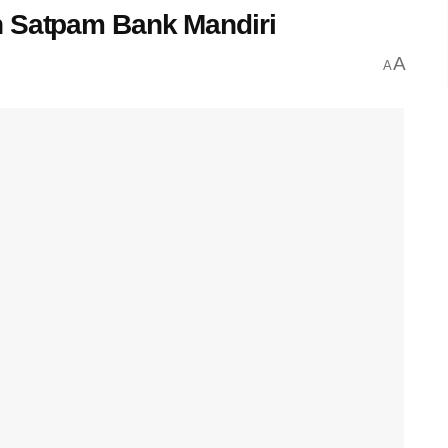
h Satpam Bank Mandiri
A
A