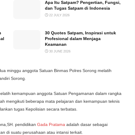
Apa Itu Satpam? Pengertian, Fungsi,
dan Tugas Satpam di Indonesia
22 JULY 2026
n
30 Quotes Satpam, Inspirasi untuk
al
Profesional dalam Menjaga
Keamanan
30 JUNE 2026
a minggu anggota Satuan Binmas Polres Sorong melatih
ndiri Sorong.
 melatih kemampuan anggota Satuan Pengamanan dalam rangka
lah mengikuti beberapa mata pelajaran dan kemampuan teknis
ankan tugas Kepolisian secara terbatas.
ona,SH. pendidikan
Gada Pratama
adalah dasar sebagai
di suatu perusahaan atau intansi terkait.