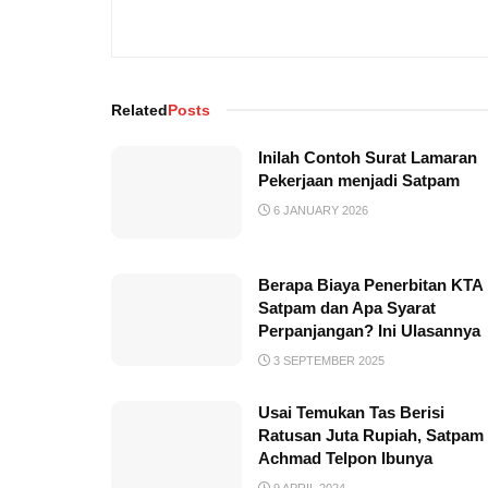
Related
Posts
Inilah Contoh Surat Lamaran
Pekerjaan menjadi Satpam
6 JANUARY 2026
Berapa Biaya Penerbitan KTA
Satpam dan Apa Syarat
Perpanjangan? Ini Ulasannya
3 SEPTEMBER 2025
Usai Temukan Tas Berisi
Ratusan Juta Rupiah, Satpam
Achmad Telpon Ibunya
9 APRIL 2024