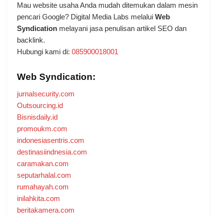
Mau website usaha Anda mudah ditemukan dalam mesin
pencari Google? Digital Media Labs melalui
Web
Syndication
melayani jasa penulisan artikel SEO dan
backlink.
Hubungi kami di:
085900018001
Web Syndication:
jurnalsecurity.com
Outsourcing.id
Bisnisdaily.id
promoukm.com
indonesiasentris.com
destinasiindnesia.com
caramakan.com
seputarhalal.com
rumahayah.com
inilahkita.com
beritakamera.com