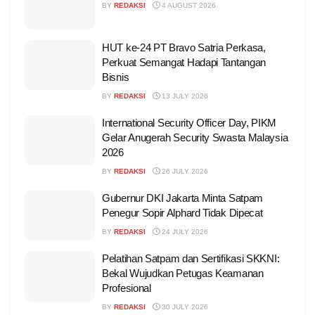
BY
REDAKSI
4 AUGUST 2026
HUT ke-24 PT Bravo Satria Perkasa,
Perkuat Semangat Hadapi Tantangan
Bisnis
BY
REDAKSI
13 JULY 2026
International Security Officer Day, PIKM
Gelar Anugerah Security Swasta Malaysia
2026
BY
REDAKSI
26 JULY 2026
Gubernur DKI Jakarta Minta Satpam
Penegur Sopir Alphard Tidak Dipecat
BY
REDAKSI
24 JULY 2026
Pelatihan Satpam dan Sertifikasi SKKNI:
Bekal Wujudkan Petugas Keamanan
Profesional
BY
REDAKSI
30 JULY 2026