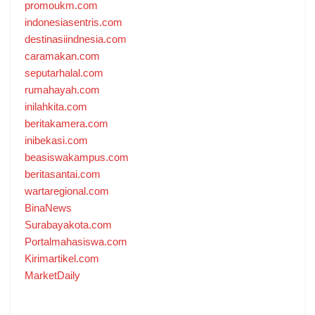
promoukm.com
indonesiasentris.com
destinasiindnesia.com
caramakan.com
seputarhalal.com
rumahayah.com
inilahkita.com
beritakamera.com
inibekasi.com
beasiswakampus.com
beritasantai.com
wartaregional.com
BinaNews
Surabayakota.com
Portalmahasiswa.com
Kirimartikel.com
MarketDaily