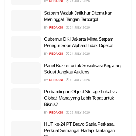
BY
REDAKSI
24 JULY 2026
Satpam Waduk Jatiluhur Ditemukan
Meninggal, Tangan Terborgol
BY
REDAKSI
24 JULY 2026
Gubernur DKI Jakarta Minta Satpam
Penegur Sopir Alphard Tidak Dipecat
BY
REDAKSI
24 JULY 2026
Panel Buzzer untuk Sosialisasi Kegiatan,
Solusi Jangkau Audiens
BY
REDAKSI
10 JULY 2026
Perbandingan Object Storage Lokal vs
Global: Mana yang Lebih Tepat untuk
Bisnis?
BY
REDAKSI
22 JULY 2026
HUT ke-24 PT Bravo Satria Perkasa,
Perkuat Semangat Hadapi Tantangan