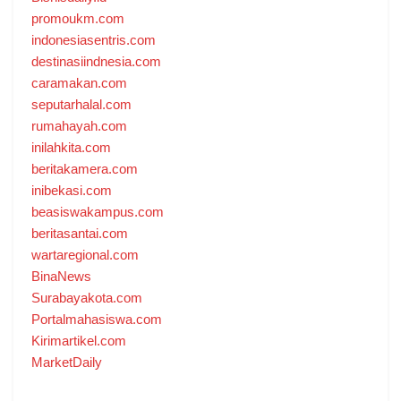
promoukm.com
indonesiasentris.com
destinasiindnesia.com
caramakan.com
seputarhalal.com
rumahayah.com
inilahkita.com
beritakamera.com
inibekasi.com
beasiswakampus.com
beritasantai.com
wartaregional.com
BinaNews
Surabayakota.com
Portalmahasiswa.com
Kirimartikel.com
MarketDaily