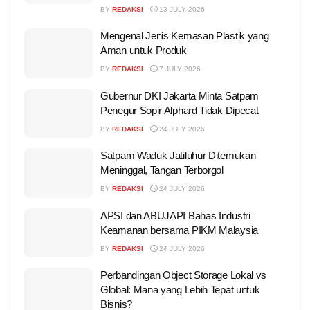
BY
REDAKSI
13 JULY 2026
Mengenal Jenis Kemasan Plastik yang
Aman untuk Produk
BY
REDAKSI
7 JULY 2026
Gubernur DKI Jakarta Minta Satpam
Penegur Sopir Alphard Tidak Dipecat
BY
REDAKSI
24 JULY 2026
Satpam Waduk Jatiluhur Ditemukan
Meninggal, Tangan Terborgol
BY
REDAKSI
24 JULY 2026
APSI dan ABUJAPI Bahas Industri
Keamanan bersama PIKM Malaysia
BY
REDAKSI
24 JULY 2026
Perbandingan Object Storage Lokal vs
Global: Mana yang Lebih Tepat untuk
Bisnis?