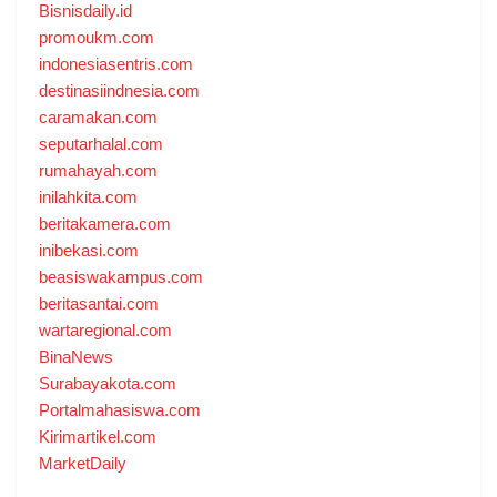
Bisnisdaily.id
promoukm.com
indonesiasentris.com
destinasiindnesia.com
caramakan.com
seputarhalal.com
rumahayah.com
inilahkita.com
beritakamera.com
inibekasi.com
beasiswakampus.com
beritasantai.com
wartaregional.com
BinaNews
Surabayakota.com
Portalmahasiswa.com
Kirimartikel.com
MarketDaily