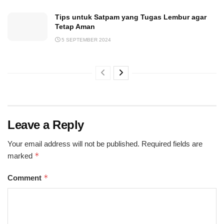
Tips untuk Satpam yang Tugas Lembur agar
Tetap Aman
5 SEPTEMBER 2024
Leave a Reply
Your email address will not be published.
Required fields are
*
marked
*
Comment