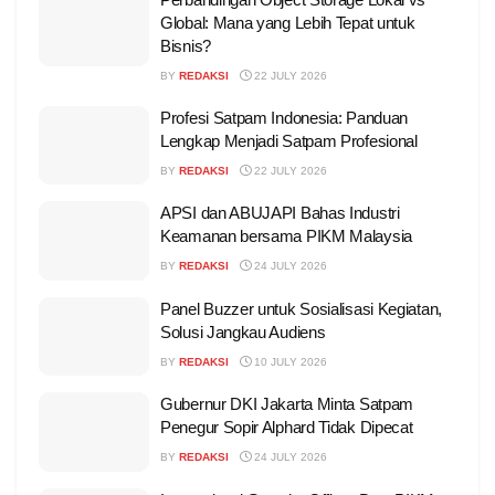
Global: Mana yang Lebih Tepat untuk
Bisnis?
BY
REDAKSI
22 JULY 2026
Profesi Satpam Indonesia: Panduan
Lengkap Menjadi Satpam Profesional
BY
REDAKSI
22 JULY 2026
APSI dan ABUJAPI Bahas Industri
Keamanan bersama PIKM Malaysia
BY
REDAKSI
24 JULY 2026
Panel Buzzer untuk Sosialisasi Kegiatan,
Solusi Jangkau Audiens
BY
REDAKSI
10 JULY 2026
Gubernur DKI Jakarta Minta Satpam
Penegur Sopir Alphard Tidak Dipecat
BY
REDAKSI
24 JULY 2026