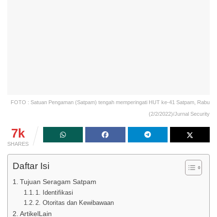
FOTO : Satuan Pengaman (Satpam) tengah memperingati HUT ke-41 Satpam, Rabu
(2/2/2022)/Jurnal Security
7k
SHARES
Daftar Isi
Tujuan Seragam Satpam
1. Identifikasi
2. Otoritas dan Kewibawaan
ArtikelLain