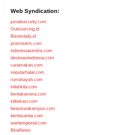
Web Syndication:
jurnalsecurity.com
Outsourcing.id
Bisnisdaily.id
promoukm.com
indonesiasentris.com
destinasiindnesia.com
caramakan.com
seputarhalal.com
rumahayah.com
inilahkita.com
beritakamera.com
inibekasi.com
beasiswakampus.com
beritasantai.com
wartaregional.com
BinaNews