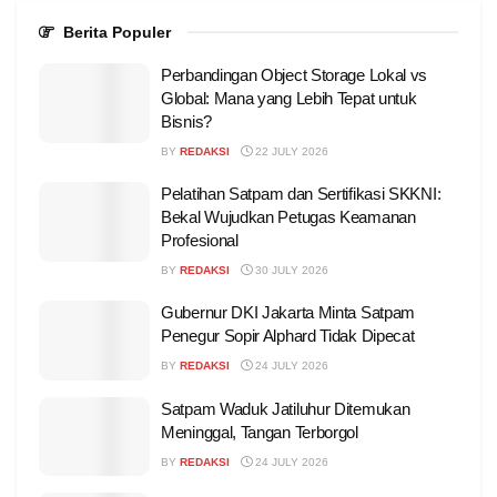
Berita Populer
Perbandingan Object Storage Lokal vs
Global: Mana yang Lebih Tepat untuk
Bisnis?
BY
REDAKSI
22 JULY 2026
Pelatihan Satpam dan Sertifikasi SKKNI:
Bekal Wujudkan Petugas Keamanan
Profesional
BY
REDAKSI
30 JULY 2026
Gubernur DKI Jakarta Minta Satpam
Penegur Sopir Alphard Tidak Dipecat
BY
REDAKSI
24 JULY 2026
Satpam Waduk Jatiluhur Ditemukan
Meninggal, Tangan Terborgol
BY
REDAKSI
24 JULY 2026