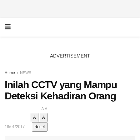
ADVERTISEMENT
Home
NEWS
Inilah CCTV yang Mampu
Deteksi Kehadiran Orang
A
A
A
A
18/01/2017
Reset