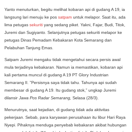
Yanto menuturkan, begitu melihat kobaran api di gudang A 19, ia
langsung lari menuju ke pos
satpam
untuk melapor. Saat itu, ada
lima petugas
sekuriti
yang sedang piket. Yakni, Fajar, Budi, Titok,
Juremi dan Sugiyanto. Selanjutnya petugas sekuriti melapor ke
petugas Dinas Pemadam Kebakaran Kota Semarang dan
Pelabuhan Tanjung Emas.
Satpam Juremi mengaku tidak mengetahui secara persis awal
mula terjadinya kebakaran. Namun ia memastikan, kobaran api
kali pertama muncul di gudang A 19 PT Glory Industrian
Semarang II. ”Persisnya saya tidak tahu. Tahunya api sudah
membesar di gudang A 19. Itu gudang stok,” ungkap Juremi
dilansir
Jawa Pos Radar Semarang
,
Selasa (28/3).
Menurutnya, saat kejadian, di gudang tidak ada aktivitas
pekerjaan. Sebab, para karyawan perusahaan itu libur Hari Raya
Nyepi. Pihaknya menduga penyebab kebakaran akibat hubungan