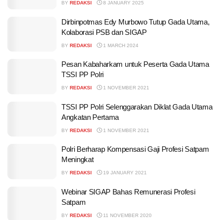
BY
REDAKSI
8 JANUARY 2025
Dirbinpotmas Edy Murbowo Tutup Gada Utama,
Kolaborasi PSB dan SIGAP
BY
REDAKSI
1 MARCH 2024
Pesan Kabaharkam untuk Peserta Gada Utama
TSSI PP Polri
BY
REDAKSI
1 NOVEMBER 2021
TSSI PP Polri Selenggarakan Diklat Gada Utama
Angkatan Pertama
BY
REDAKSI
1 NOVEMBER 2021
Polri Berharap Kompensasi Gaji Profesi Satpam
Meningkat
BY
REDAKSI
19 JANUARY 2021
Webinar SIGAP Bahas Remunerasi Profesi
Satpam
BY
REDAKSI
11 NOVEMBER 2020