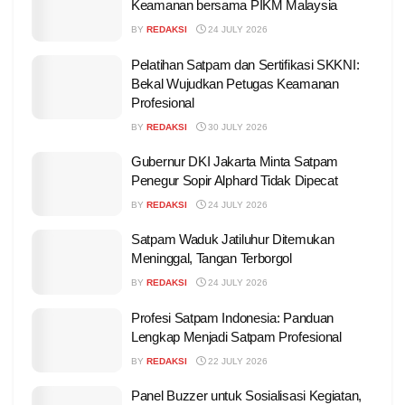
Keamanan bersama PIKM Malaysia
BY
REDAKSI
24 JULY 2026
Pelatihan Satpam dan Sertifikasi SKKNI:
Bekal Wujudkan Petugas Keamanan
Profesional
BY
REDAKSI
30 JULY 2026
Gubernur DKI Jakarta Minta Satpam
Penegur Sopir Alphard Tidak Dipecat
BY
REDAKSI
24 JULY 2026
Satpam Waduk Jatiluhur Ditemukan
Meninggal, Tangan Terborgol
BY
REDAKSI
24 JULY 2026
Profesi Satpam Indonesia: Panduan
Lengkap Menjadi Satpam Profesional
BY
REDAKSI
22 JULY 2026
Panel Buzzer untuk Sosialisasi Kegiatan,