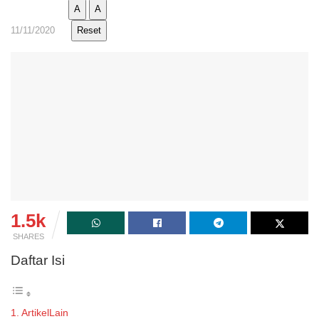
A
A
11/11/2020
Reset
1.5k
SHARES
Daftar Isi
ArtikelLain