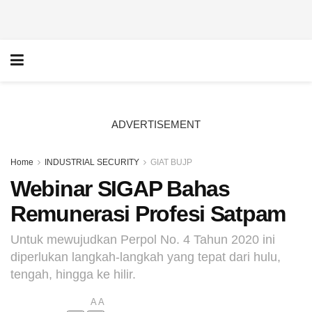
ADVERTISEMENT
Home
INDUSTRIAL SECURITY
GIAT BUJP
Webinar SIGAP Bahas
Remunerasi Profesi Satpam
Untuk mewujudkan Perpol No. 4 Tahun 2020 ini
diperlukan langkah-langkah yang tepat dari hulu,
tengah, hingga ke hilir.
A
A