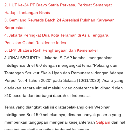
HUT ke-24 PT Bravo Satria Perkasa, Perkuat Semangat
Hadapi Tantangan Bisnis
Gemilang Rewards Batch 24 Apresiasi Puluhan Karyawan
Berprestasi
Jakarta Peringkat Dua Kota Teraman di Asia Tenggara,
Penilaian Global Residence Index
LPK Bhatara Raih Penghargaan dari Kemenaker
JURNALSECURITY | Jakarta–SIGAP kembali mengadakan
Intelligence Brief 6.0 dengan mengangkat tema “Peluang dan
Tantangan Struktur Skala Upah dan Remunerasi dengan Adanya
Perpol No. 4 Tahun 2020” pada Selasa (10/11/2020). Acara yang
diadakan secara virtual melalui video conference ini dihadiri oleh
310 peserta dari berbagai daerah di Indonesia.
Tema yang diangkat kali ini dilatarbelakangi oleh Webinar
Intelligence Brief 5.0 sebelumnya, dimana banyak peserta yang
memberikan tanggapan mengenai kesejahteraan
Satpam
dan hal
tersebut menjadi perhatian berbagai kalangan.