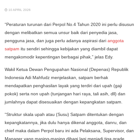
10 APRIL 2026
“Peraturan turunan dari Perpol No.4 Tahun 2020 ini perlu disusun
dengan melibatkan semua unsur baik dari penyedia jasa,
pengguna jasa, dan juga perlu adanya aspirasi dari
anggota
satpam
itu sendiri sehingga kebijakan yang diambil dapat
mengakomodir kepentingan berbagai pihak,” jelas Edy.
Wakil Ketua Dewan Pengupahan Nasional (Depenas) Republik
Indonesia Adi Mahfudz menjelaskan, satpam berhak
mendapatkan penghasilan layak yang terdiri dari upah (gaji
pokok) serta non upah (tunjangan hari raya, tali asih, dll) dan
jumlahnya dapat disesuaikan dengan kepangkatan satpam.
“Struktur skala upah atau (Susu) Satpam ditentukan dengan
kepangkatannya, jika dulu hanya dikenal anggota, danru, dan
chief maka dalam Perpol baru ini ada Pelaksana, Supervisor, dan
Manager yang masing-masing dibagi lagi menjadi tiga grade