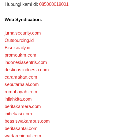
Hubungi kami di:
085900018001
Web Syndication:
jurnalsecurity.com
Outsourcing.id
Bisnisdaily.id
promoukm.com
indonesiasentris.com
destinasiindnesia.com
caramakan.com
seputarhalal.com
rumahayah.com
inilahkita.com
beritakamera.com
inibekasi.com
beasiswakampus.com
beritasantai.com
wartaregional.com