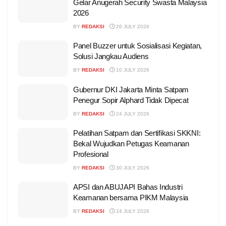
Gelar Anugerah Security Swasta Malaysia
2026
BY
REDAKSI
26 JULY 2026
Panel Buzzer untuk Sosialisasi Kegiatan,
Solusi Jangkau Audiens
BY
REDAKSI
10 JULY 2026
Gubernur DKI Jakarta Minta Satpam
Penegur Sopir Alphard Tidak Dipecat
BY
REDAKSI
24 JULY 2026
Pelatihan Satpam dan Sertifikasi SKKNI:
Bekal Wujudkan Petugas Keamanan
Profesional
BY
REDAKSI
30 JULY 2026
APSI dan ABUJAPI Bahas Industri
Keamanan bersama PIKM Malaysia
BY
REDAKSI
24 JULY 2026