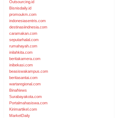
Outsourcing.id
Bisnisdaily.id
promoukm.com
indonesiasentris.com
destinasiindnesia.com
caramakan.com
seputarhalal.com
rumahayah.com
inilahkita.com
beritakamera.com
inibekasi.com
beasiswakampus.com
beritasantai.com
wartaregional.com
BinaNews
Surabayakota.com
Portalmahasiswa.com
Kirimartikel.com
MarketDaily