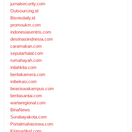
jurnalsecurity.com
Outsourcing.id
Bisnisdaily.id
promoukm.com
indonesiasentris.com
destinasiindnesia.com
caramakan.com
seputarhalal.com
rumahayah.com
inilahkita.com
beritakamera.com
inibekasi.com
beasiswakampus.com
beritasantai.com
wartaregional.com
BinaNews
Surabayakota.com
Portalmahasiswa.com
Kirimartikel.com