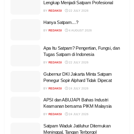
Lengkap Menjadi Satpam Profesional
BY
REDAKSI
22 JULY 2026
Hanya Satpam…?
BY
REDAKSI
4 AUGUST 2026
Apa Itu Satpam? Pengertian, Fungsi, dan
Tugas Satpam di Indonesia
BY
REDAKSI
22 JULY 2026
Gubernur DKI Jakarta Minta Satpam
Penegur Sopir Alphard Tidak Dipecat
BY
REDAKSI
24 JULY 2026
APSI dan ABUJAPI Bahas Industri
Keamanan bersama PIKM Malaysia
BY
REDAKSI
24 JULY 2026
Satpam Waduk Jatiluhur Ditemukan
Meninggal, Tangan Terborgol