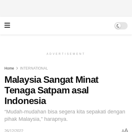
ADVERTISEMENT
Home
INTERNATIONAL
Malaysia Sangat Minat
Tenaga Satpam asal
Indonesia
“Mudah-mudahan bisa segera kita sepakati dengan
pihak Malaysia,” harapnya.
A
26/12/2022
A