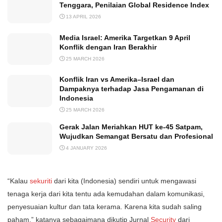
Tenggara, Penilaian Global Residence Index
13 APRIL 2026
Media Israel: Amerika Targetkan 9 April
Konflik dengan Iran Berakhir
25 MARCH 2026
Konflik Iran vs Amerika–Israel dan
Dampaknya terhadap Jasa Pengamanan di
Indonesia
25 MARCH 2026
Gerak Jalan Meriahkan HUT ke-45 Satpam,
Wujudkan Semangat Bersatu dan Profesional
4 JANUARY 2026
“Kalau
sekuriti
dari kita (Indonesia) sendiri untuk mengawasi
tenaga kerja dari kita tentu ada kemudahan dalam komunikasi,
penyesuaian kultur dan tata kerama. Karena kita sudah saling
paham,” katanya sebagaimana dikutip Jurnal
Security
dari