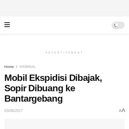
ADVERTISEMENT
Home
KRIMINAL
Mobil Ekspidisi Dibajak,
Sopir Dibuang ke
Bantargebang
A
03/08/2017
A