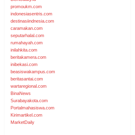
promoukm.com
indonesiasentris.com
destinasiindnesia.com
caramakan.com
seputarhalal.com
rumahayah.com
inilahkita.com
beritakamera.com
inibekasi.com
beasiswakampus.com
beritasantai.com
wartaregional.com
BinaNews
Surabayakota.com
Portalmahasiswa.com
Kirimartikel.com
MarketDaily