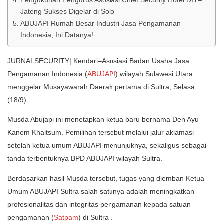
Pengukuhan Pengurus Asosiasi Chief Security Hotel DIY–
Jateng Sukses Digelar di Solo
ABUJAPI Rumah Besar Industri Jasa Pengamanan
Indonesia, Ini Datanya!
JURNALSECURITY| Kendari–Asosiasi Badan Usaha Jasa
Pengamanan Indonesia (
ABUJAPI
) wilayah Sulawesi Utara
menggelar Musayawarah Daerah pertama di Sultra, Selasa
(18/9).
Musda Abujapi ini menetapkan ketua baru bernama Den Ayu
Kanem Khaltsum. Pemilihan tersebut melalui jalur aklamasi
setelah ketua umum ABUJAPI menunjuknya, sekaligus sebagai
tanda terbentuknya BPD ABUJAPI wilayah Sultra.
Berdasarkan hasil Musda tersebut, tugas yang diemban Ketua
Umum ABUJAPI Sultra salah satunya adalah meningkatkan
profesionalitas dan integritas pengamanan kepada satuan
pengamanan (
Satpam
) di Sultra .