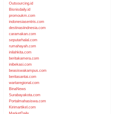
Outsourcing.id
Bisnisdaily.id
promoukm.com
indonesiasentris.com
destinasiindnesia.com
caramakan.com
seputarhalal.com
rumahayah.com
inilahkita.com
beritakamera.com
inibekasi.com
beasiswakampus.com
beritasantai.com
wartaregional.com
BinaNews
Surabayakota.com
Portalmahasiswa.com
Kirimartikel.com
MarketDaily