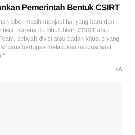
ankan Pemerintah Bentuk CSIRT
an siber masih menjadi hal yang baru dan
nesia. Karena itu dibutuhkan CSIRT atau
Team, sebuah divisi atau badan khusus yang
 khusus bertugas melakukan mitigasi saat
,"
A
A