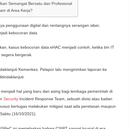
kan Semangat Bersatu dan Profesional
am di Area Kerja?
ya penggunaan digital dan rentangnya serangan siber,
rjadi kebocoran data.
n, kasus kebocoran data eHAC menjadi contoh, ketika tim IT
 segera bergerak.
ndaklanjuti Kemenkes. Pelapor lalu mengirimkan laporan ke
indaklanjuti.
menjadi hal yang baru dan asing bagi lembaga pemerintah di
er
Security
Incident Response Team, sebuah divisi atau badan
husus bertugas melakukan mitigasi saat ada peretasan maupun
 Sabtu (16/10/2021).
SReC ini menjelaskan bahwa CSIRT sangat krusial di era