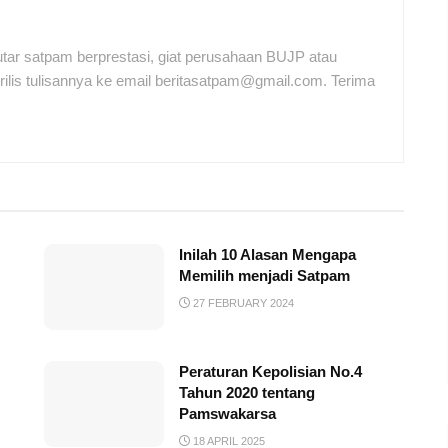
tar satpam berprestasi, giat perusahaan BUJP atau
ilis tulisannya ke email beritasatpam@gmail.com. Terima
Inilah 10 Alasan Mengapa
Memilih menjadi Satpam
27 FEBRUARY 2024
Peraturan Kepolisian No.4
Tahun 2020 tentang
Pamswakarsa
18 APRIL 2025