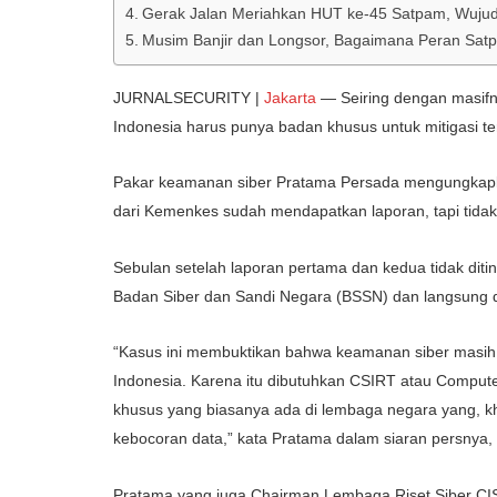
Gerak Jalan Meriahkan HUT ke-45 Satpam, Wujud
Musim Banjir dan Longsor, Bagaimana Peran Satp
JURNALSECURITY |
Jakarta
— Seiring dengan masifn
Indonesia harus punya badan khusus untuk mitigasi te
Pakar keamanan siber Pratama Persada mengungkapka
dari Kemenkes sudah mendapatkan laporan, tapi tidak
Sebulan setelah laporan pertama dan kedua tidak diti
Badan Siber dan Sandi Negara (BSSN) dan langsung dit
“Kasus ini membuktikan bahwa keamanan siber masih 
Indonesia. Karena itu dibutuhkan CSIRT atau Comput
khusus yang biasanya ada di lembaga negara yang, k
kebocoran data,” kata Pratama dalam siaran persnya,
Pratama yang juga Chairman Lembaga Riset Siber CIS