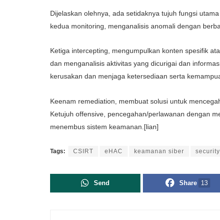
Dijelaskan olehnya, ada setidaknya tujuh fungsi utama d
kedua monitoring, menganalisis anomali dengan berbagai
Ketiga intercepting, mengumpulkan konten spesifik at
dan menganalisis aktivitas yang dicurigai dan inform
kerusakan dan menjaga ketersediaan serta kemampua
Keenam remediation, membuat solusi untuk mencegah
Ketujuh offensive, pencegahan/perlawanan dengan m
menembus sistem keamanan.[lian]
Tags:
CSIRT
eHAC
keamanan siber
security
Send
Share
13