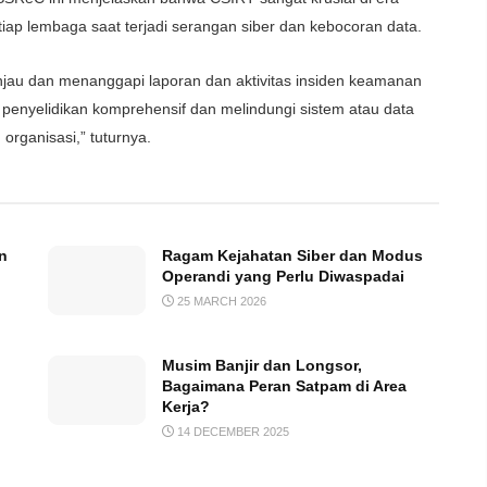
tiap lembaga saat terjadi serangan siber dan kebocoran data.
jau dan menanggapi laporan dan aktivitas insiden keamanan
n penyelidikan komprehensif dan melindungi sistem atau data
organisasi,” tuturnya.
n
Ragam Kejahatan Siber dan Modus
Operandi yang Perlu Diwaspadai
25 MARCH 2026
Musim Banjir dan Longsor,
Bagaimana Peran Satpam di Area
Kerja?
14 DECEMBER 2025