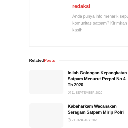
redaksi
Anda punya info menarik sepu
komunitas satpam? Kirimkan r
kasih
Related
Posts
Inilah Golongan Kepangkatan
Satpam Menurut Perpol No.4
Th.2020
11 SEPTEMBER 2020
Kabaharkam Wacanakan
Seragam Satpam Mirip Polri
21 JANUARY 2020