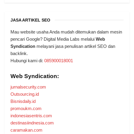
JASA ARTIKEL SEO
Mau website usaha Anda mudah ditemukan dalam mesin
pencari Google? Digital Media Labs melalui
Web
Syndication
melayani jasa penulisan artikel SEO dan
backlink.
Hubungi kami di:
085900018001
Web Syndication:
jurnalsecurity.com
Outsourcing.id
Bisnisdaily.id
promoukm.com
indonesiasentris.com
destinasiindnesia.com
caramakan.com