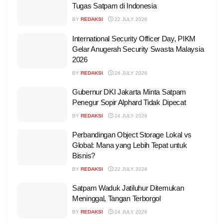
Tugas Satpam di Indonesia
BY
REDAKSI
22 JULY 2026
International Security Officer Day, PIKM
Gelar Anugerah Security Swasta Malaysia
2026
BY
REDAKSI
26 JULY 2026
Gubernur DKI Jakarta Minta Satpam
Penegur Sopir Alphard Tidak Dipecat
BY
REDAKSI
24 JULY 2026
Perbandingan Object Storage Lokal vs
Global: Mana yang Lebih Tepat untuk
Bisnis?
BY
REDAKSI
22 JULY 2026
Satpam Waduk Jatiluhur Ditemukan
Meninggal, Tangan Terborgol
BY
REDAKSI
24 JULY 2026