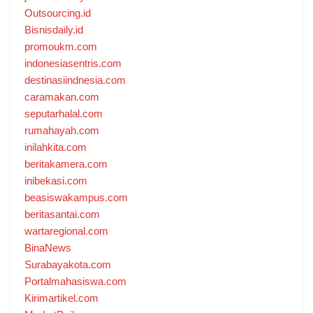
Outsourcing.id
Bisnisdaily.id
promoukm.com
indonesiasentris.com
destinasiindnesia.com
caramakan.com
seputarhalal.com
rumahayah.com
inilahkita.com
beritakamera.com
inibekasi.com
beasiswakampus.com
beritasantai.com
wartaregional.com
BinaNews
Surabayakota.com
Portalmahasiswa.com
Kirimartikel.com