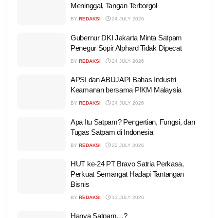
Meninggal, Tangan Terborgol
BY
REDAKSI
24 JULY 2026
Gubernur DKI Jakarta Minta Satpam
Penegur Sopir Alphard Tidak Dipecat
BY
REDAKSI
24 JULY 2026
APSI dan ABUJAPI Bahas Industri
Keamanan bersama PIKM Malaysia
BY
REDAKSI
24 JULY 2026
Apa Itu Satpam? Pengertian, Fungsi, dan
Tugas Satpam di Indonesia
BY
REDAKSI
22 JULY 2026
HUT ke-24 PT Bravo Satria Perkasa,
Perkuat Semangat Hadapi Tantangan
Bisnis
BY
REDAKSI
13 JULY 2026
Hanya Satpam…?