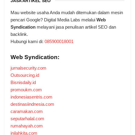
JASA ARTIKEL SEO
Mau website usaha Anda mudah ditemukan dalam mesin
pencari Google? Digital Media Labs melalui
Web
Syndication
melayani jasa penulisan artikel SEO dan
backlink.
Hubungi kami di:
085900018001
Web Syndication:
jurnalsecurity.com
Outsourcing.id
Bisnisdaily.id
promoukm.com
indonesiasentris.com
destinasiindnesia.com
caramakan.com
seputarhalal.com
rumahayah.com
inilahkita.com