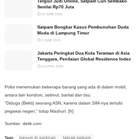
Tergiur Judi Online, Satpam Curi Sembako
Senilai Rp70 Juta
20 JUNE 2026
Satpam Bongkar Kasus Pembunuhan Duda
Muda di Lampung Timur
2 JUNE 2026
Jakarta Peringkat Dua Kota Teraman di Asia
Tenggara, Penilaian Global Residence Index
13 APRIL 2026
Polisi menemukan beberapa barang yang ada di dalam mobil,
antara lain kondom, selimut, bantal dan tisu.
“Diduga (Bekti) seorang ASN, karena dalam SIM-nya tertulis
pegawai negeri,” tutup Mashuri. [fr]
Sumber: detik.com
Tags:
mesum di parkiran
tabrak satpam