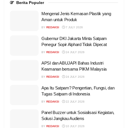
Berita Populer
Mengenal Jenis Kemasan Plastik yang
Aman untuk Produk
BY
REDAKSI
7 JULY 2026
Gubernur DKI Jakarta Minta Satpam
Penegur Sopir Alphard Tidak Dipecat
BY
REDAKSI
24 JULY 2026
APSI dan ABUJAPI Bahas Industri
Keamanan bersama PIKM Malaysia
BY
REDAKSI
24 JULY 2026
Apa Itu Satpam? Pengertian, Fungsi, dan
Tugas Satpam di Indonesia
BY
REDAKSI
22 JULY 2026
Panel Buzzer untuk Sosialisasi Kegiatan,
Solusi Jangkau Audiens
BY
REDAKSI
10 JULY 2026