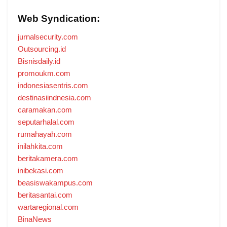
Web Syndication:
jurnalsecurity.com
Outsourcing.id
Bisnisdaily.id
promoukm.com
indonesiasentris.com
destinasiindnesia.com
caramakan.com
seputarhalal.com
rumahayah.com
inilahkita.com
beritakamera.com
inibekasi.com
beasiswakampus.com
beritasantai.com
wartaregional.com
BinaNews