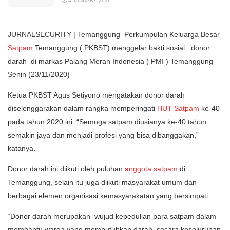
4 JANUARY 2026
JURNALSECURITY | Temanggung–Perkumpulan Keluarga Besar
Satpam
Temanggung ( PKBST) menggelar bakti sosial donor
darah di markas Palang Merah Indonesia ( PMI ) Temanggung
Senin (23/11/2020)
Ketua PKBST Agus Setiyono mengatakan donor darah
diselenggarakan dalam rangka memperingati
HUT Satpam
ke-40
pada tahun 2020 ini. “Semoga satpam diusianya ke-40 tahun
semakin jaya dan menjadi profesi yang bisa dibanggakan,”
katanya.
Donor darah ini diikuti oleh puluhan
anggota satpam
di
Temanggung, selain itu juga diikuti masyarakat umum dan
berbagai elemen organisasi kemasyarakatan yang bersimpati.
“Donor darah merupakan wujud kepedulian para satpam dalam
membantu warga yang membutuhkan darah. secara keseluruhan