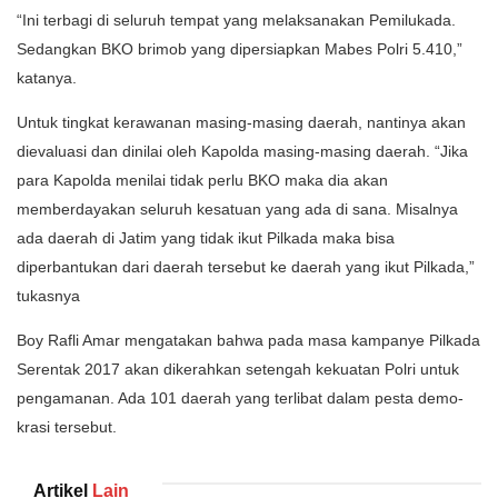
“Ini terbagi di seluruh tempat yang melaksanakan Pemilukada.
Sedangkan BKO brimob yang dipersiapkan Mabes Polri 5.410,”
katanya.
Untuk tingkat kerawanan masing-masing daerah, nan­tinya akan
dievaluasi dan dinilai oleh Kapolda masing-masing daerah. “Jika
para Kapolda meni­lai tidak perlu BKO maka dia akan
memberdayakan selu­ruh kesatuan yang ada di sana. Misalnya
ada daerah di Jatim yang tidak ikut Pilkada maka bisa
diperbantukan dari daerah tersebut ke daerah yang ikut Pilkada,”
tukasnya
Boy Rafli Amar menga­takan bahwa pada masa kam­pa­nye Pilkada
Serentak 2017 akan dikerahkan setengah ke­kuatan Polri untuk
penga­ma­nan. Ada 101 daerah yang terlibat dalam pesta de­mo­
krasi tersebut.
Artikel
Lain