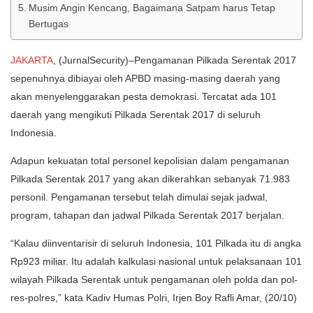
Musim Angin Kencang, Bagaimana Satpam harus Tetap
Bertugas
JAKARTA
, (JurnalSecurity)–Pengamanan Pilkada Serentak 2017
sepenuhnya dibiayai oleh APBD ma­sing-masing daerah yang
akan menyelenggarakan pes­ta demokrasi. Terca­tat ada 101
daerah yang me­ngi­kuti Pilkada Serentak 2017 di seluruh
Indonesia.
Adapun kekuatan total personel kepolisian dalam pengamanan
Pilkada Seren­tak 2017 yang akan dikerahkan seba­nyak 71.983
personil. Penga­ma­nan tersebut telah dimulai se­jak jadwal,
program, taha­pan dan jadwal Pilkada Se­rentak 2017 berjalan.
“Kalau diinventarisir di se­luruh Indonesia, 101 Pil­ka­da itu di angka
Rp923 miliar. Itu adalah kalkulasi nasional un­tuk pelaksanaan 101
wila­yah Pil­ka­da Serentak untuk pe­­nga­manan oleh polda dan pol­­
res-polres,” kata Kadiv Hu­­mas Polri, Irjen Boy Rafli Amar, (20/10)