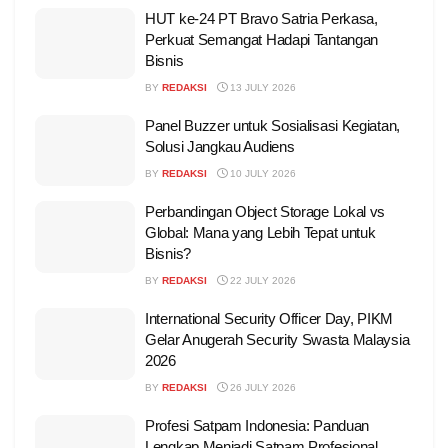
HUT ke-24 PT Bravo Satria Perkasa,
Perkuat Semangat Hadapi Tantangan
Bisnis
BY
REDAKSI
13 JULY 2026
Panel Buzzer untuk Sosialisasi Kegiatan,
Solusi Jangkau Audiens
BY
REDAKSI
10 JULY 2026
Perbandingan Object Storage Lokal vs
Global: Mana yang Lebih Tepat untuk
Bisnis?
BY
REDAKSI
22 JULY 2026
International Security Officer Day, PIKM
Gelar Anugerah Security Swasta Malaysia
2026
BY
REDAKSI
26 JULY 2026
Profesi Satpam Indonesia: Panduan
Lengkap Menjadi Satpam Profesional