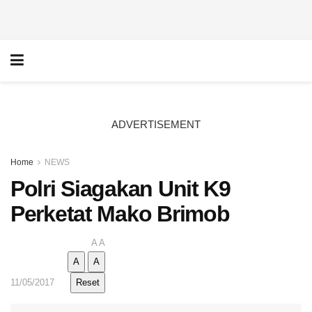
ADVERTISEMENT
Home
NEWS
Polri Siagakan Unit K9
Perketat Mako Brimob
A
A
A
A
11/05/2017
Reset