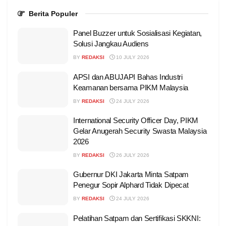
Berita Populer
Panel Buzzer untuk Sosialisasi Kegiatan,
Solusi Jangkau Audiens
BY
REDAKSI
10 JULY 2026
APSI dan ABUJAPI Bahas Industri
Keamanan bersama PIKM Malaysia
BY
REDAKSI
24 JULY 2026
International Security Officer Day, PIKM
Gelar Anugerah Security Swasta Malaysia
2026
BY
REDAKSI
26 JULY 2026
Gubernur DKI Jakarta Minta Satpam
Penegur Sopir Alphard Tidak Dipecat
BY
REDAKSI
24 JULY 2026
Pelatihan Satpam dan Sertifikasi SKKNI: