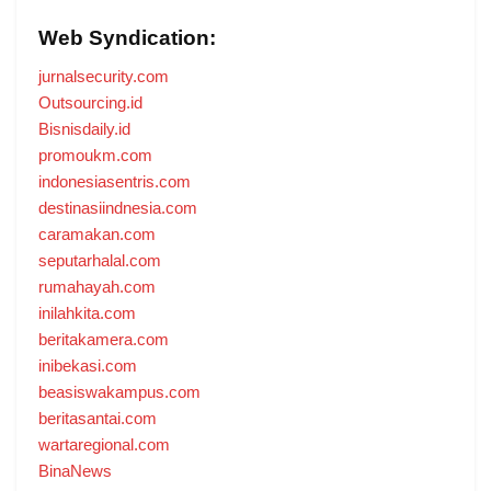
Web Syndication:
jurnalsecurity.com
Outsourcing.id
Bisnisdaily.id
promoukm.com
indonesiasentris.com
destinasiindnesia.com
caramakan.com
seputarhalal.com
rumahayah.com
inilahkita.com
beritakamera.com
inibekasi.com
beasiswakampus.com
beritasantai.com
wartaregional.com
BinaNews