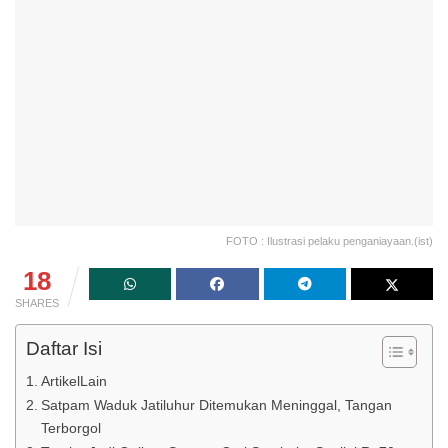
FOTO : Ilustrasi pelaku penganiayaan.(ist)
18
SHARES
Daftar Isi
ArtikelLain
Satpam Waduk Jatiluhur Ditemukan Meninggal, Tangan
Terborgol