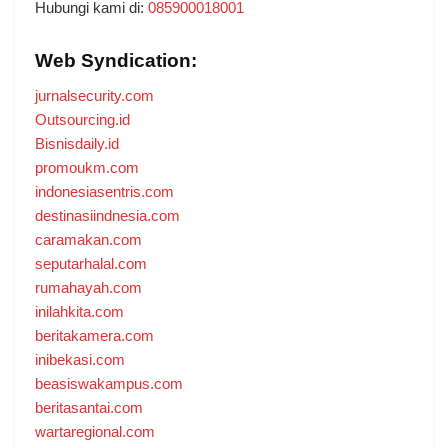
Hubungi kami di:
085900018001
Web Syndication:
jurnalsecurity.com
Outsourcing.id
Bisnisdaily.id
promoukm.com
indonesiasentris.com
destinasiindnesia.com
caramakan.com
seputarhalal.com
rumahayah.com
inilahkita.com
beritakamera.com
inibekasi.com
beasiswakampus.com
beritasantai.com
wartaregional.com