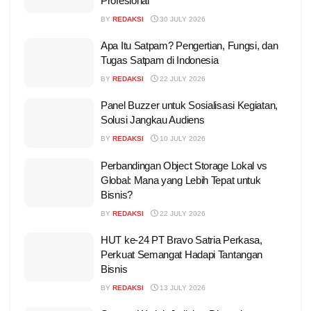
Profesional
BY
REDAKSI
30 JULY 2026
Apa Itu Satpam? Pengertian, Fungsi, dan
Tugas Satpam di Indonesia
BY
REDAKSI
22 JULY 2026
Panel Buzzer untuk Sosialisasi Kegiatan,
Solusi Jangkau Audiens
BY
REDAKSI
10 JULY 2026
Perbandingan Object Storage Lokal vs
Global: Mana yang Lebih Tepat untuk
Bisnis?
BY
REDAKSI
22 JULY 2026
HUT ke-24 PT Bravo Satria Perkasa,
Perkuat Semangat Hadapi Tantangan
Bisnis
BY
REDAKSI
13 JULY 2026