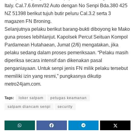
Italy. Cal.7.6.6mm/32 Auto dengan No Senpi Bda.380 425
NZ 51398 berikut tujuh butir peluru Cal.3.2 serta 3
magazen FN Broning.
Selanjutnya pelaku berikut barang-bukti diboyong ke Mako
guna proses lebihlanjut. Kapolsek Percut Seituan Kompol
Pardamean Hutahaean, Jumat (2/6) mengatakan, jika
pelaku sedang dalam proses pemeriksaan. “Pelaku masih
diperiksa secara intensif dan dikenakan pasal
penganiayaan. Untuk senpi jenis FN milik pelaku tersebut
memiliki izin yang resmi,” pungkasnya dikutip
metro24jam.com.
Tags:
loker satpam
petugas keamanan
satpam diancam senpi
security