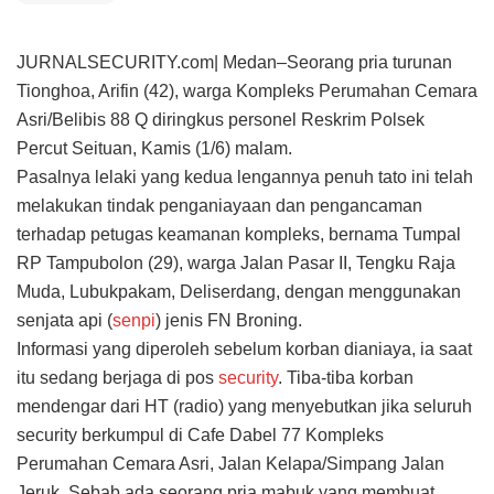
JURNALSECURITY.com| Medan–Seorang pria turunan
Tionghoa, Arifin (42), warga Kompleks Perumahan Cemara
Asri/Belibis 88 Q diringkus personel Reskrim Polsek
Percut Seituan, Kamis (1/6) malam.
Pasalnya lelaki yang kedua lengannya penuh tato ini telah
melakukan tindak penganiayaan dan pengancaman
terhadap petugas keamanan kompleks, bernama Tumpal
RP Tampubolon (29), warga Jalan Pasar II, Tengku Raja
Muda, Lubukpakam, Deliserdang, dengan menggunakan
senjata api (
senpi
) jenis FN Broning.
Informasi yang diperoleh sebelum korban dianiaya, ia saat
itu sedang berjaga di pos
security
. Tiba-tiba korban
mendengar dari HT (radio) yang menyebutkan jika seluruh
security berkumpul di Cafe Dabel 77 Kompleks
Perumahan Cemara Asri, Jalan Kelapa/Simpang Jalan
Jeruk. Sebab ada seorang pria mabuk yang membuat