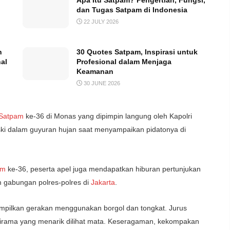
Apa Itu Satpam? Pengertian, Fungsi,
dan Tugas Satpam di Indonesia
22 JULY 2026
n
30 Quotes Satpam, Inspirasi untuk
al
Profesional dalam Menjaga
Keamanan
30 JUNE 2026
Satpam
ke-36 di Monas yang dipimpin langung oleh Kapolri
eski dalam guyuran hujan saat menyampaikan pidatonya di
am
ke-36, peserta apel juga mendapatkan hiburan pertunjukan
m gabungan polres-polres di
Jakarta
.
mpilkan gerakan menggunakan borgol dan tongkat. Jurus
 irama yang menarik dilihat mata. Keseragaman, kekompakan