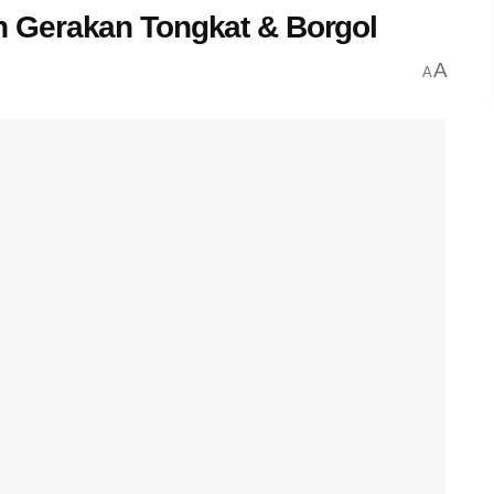
 Gerakan Tongkat & Borgol
A
A