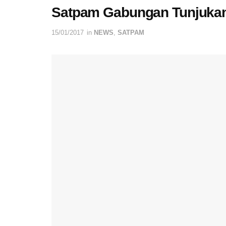
Satpam Gabungan Tunjukan
15/01/2017
in
NEWS
,
SATPAM