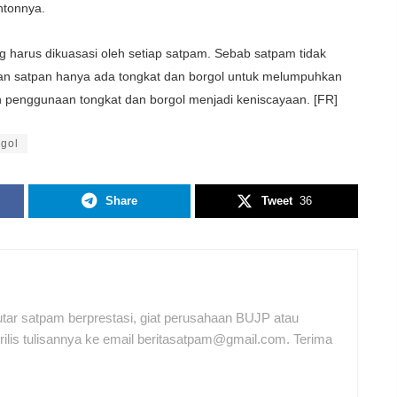
ntonnya.
g harus dikuasasi oleh setiap satpam. Sebab satpam tidak
badan satpan hanya ada tongkat dan borgol untuk melumpuhkan
 penggunaan tongkat dan borgol menjadi keniscayaan. [FR]
rgol
Share
Tweet
36
tar satpam berprestasi, giat perusahaan BUJP atau
ilis tulisannya ke email beritasatpam@gmail.com. Terima