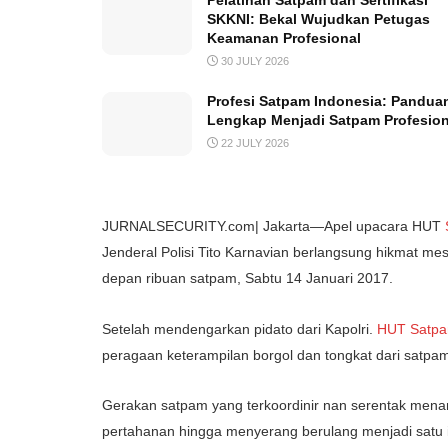
Pelatihan Satpam dan Sertifikasi
SKKNI: Bekal Wujudkan Petugas
Keamanan Profesional
30 JULY 2026
Profesi Satpam Indonesia: Pandua
Lengkap Menjadi Satpam Profesion
22 JULY 2026
JURNALSECURITY.com| Jakarta—Apel upacara HUT
Jenderal Polisi Tito Karnavian berlangsung hikmat m
depan ribuan satpam, Sabtu 14 Januari 2017.
Setelah mendengarkan pidato dari Kapolri.
HUT Satp
peragaan keterampilan borgol dan tongkat dari satpa
Gerakan satpam yang terkoordinir nan serentak mena
pertahanan hingga menyerang berulang menjadi satu