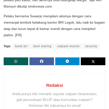
pelaku pilih kabur, dan akhirnya bisa ditangkap warga,” ujar AKP
Mansuri dikutip sindonews.com.
Pelaku bernama Suwarjo menjalani aksinya dengan cara
memanjat tembok belakang kantor BRI Legok, lalu naik ke bagian
atap dan turun tepat di kamar mandi dengan cara menjebol
plafon. [FR]
Tags:
bank bri
duel maling
satpam munim
security
Redaksi
Anda punya info menarik seputar satpam berprestasi,
giat perusahaan BUJP atau komunitas satpam?
Kirimkan rilis tulisannya ke email