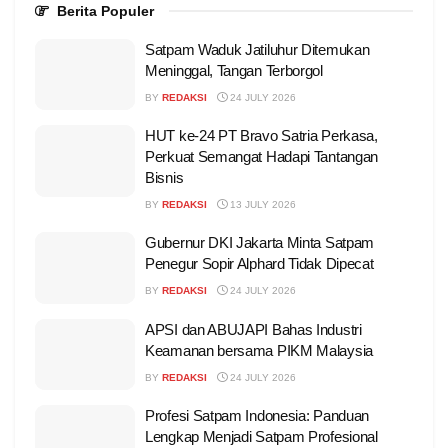
Berita Populer
Satpam Waduk Jatiluhur Ditemukan
Meninggal, Tangan Terborgol
BY
REDAKSI
24 JULY 2026
HUT ke-24 PT Bravo Satria Perkasa,
Perkuat Semangat Hadapi Tantangan
Bisnis
BY
REDAKSI
13 JULY 2026
Gubernur DKI Jakarta Minta Satpam
Penegur Sopir Alphard Tidak Dipecat
BY
REDAKSI
24 JULY 2026
APSI dan ABUJAPI Bahas Industri
Keamanan bersama PIKM Malaysia
BY
REDAKSI
24 JULY 2026
Profesi Satpam Indonesia: Panduan
Lengkap Menjadi Satpam Profesional