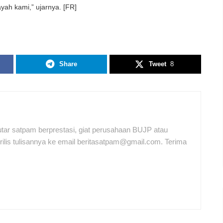
ah kami,” ujarnya. [FR]
Share
Tweet
8
tar satpam berprestasi, giat perusahaan BUJP atau
ilis tulisannya ke email beritasatpam@gmail.com. Terima