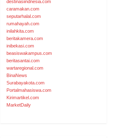
destinasiindnesia.com
caramakan.com
seputarhalal.com
rumahayah.com
inilahkita.com
beritakamera.com
inibekasi.com
beasiswakampus.com
beritasantai.com
wartaregional.com
BinaNews
Surabayakota.com
Portalmahasiswa.com
Kirimartikel.com
MarketDaily