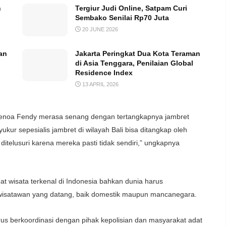
n
Tergiur Judi Online, Satpam Curi
Sembako Senilai Rp70 Juta
20 JUNE 2026
an
Jakarta Peringkat Dua Kota Teraman
di Asia Tenggara, Penilaian Global
Residence Index
13 APRIL 2026
Benoa Fendy merasa senang dengan tertangkapnya jambret
ur sepesialis jambret di wilayah Bali bisa ditangkap oleh
ditelusuri karena mereka pasti tidak sendiri,” ungkapnya
t wisata terkenal di Indonesia bahkan dunia harus
isatawan yang datang, baik domestik maupun mancanegara.
terus berkoordinasi dengan pihak kepolisian dan masyarakat adat