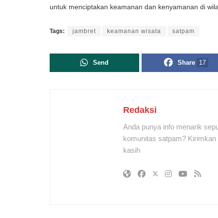
untuk menciptakan keamanan dan kenyamanan di wilay
Tags:
jambret
keamanan wisata
satpam
Send
Share
17
Redaksi
Anda punya info menarik sepu
komunitas satpam? Kirimkan r
kasih