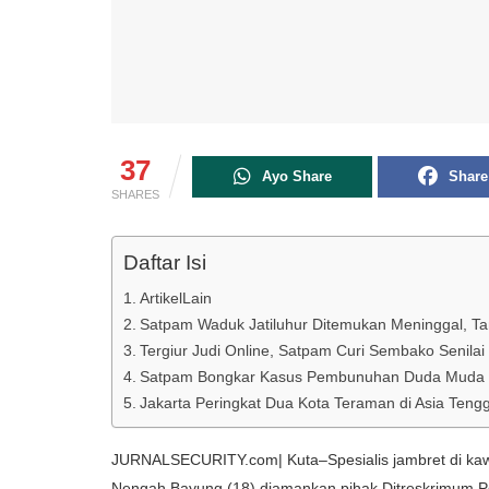
37
Ayo Share
Share
SHARES
Daftar Isi
ArtikelLain
Satpam Waduk Jatiluhur Ditemukan Meninggal, Ta
Tergiur Judi Online, Satpam Curi Sembako Senilai
Satpam Bongkar Kasus Pembunuhan Duda Muda 
Jakarta Peringkat Dua Kota Teraman di Asia Tengg
JURNALSECURITY.com| Kuta–Spesialis jambret di kawa
Nengah Bayung (18) diamankan pihak Ditreskrimum Po