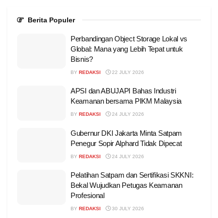
Berita Populer
Perbandingan Object Storage Lokal vs
Global: Mana yang Lebih Tepat untuk
Bisnis?
BY
REDAKSI
22 JULY 2026
APSI dan ABUJAPI Bahas Industri
Keamanan bersama PIKM Malaysia
BY
REDAKSI
24 JULY 2026
Gubernur DKI Jakarta Minta Satpam
Penegur Sopir Alphard Tidak Dipecat
BY
REDAKSI
24 JULY 2026
Pelatihan Satpam dan Sertifikasi SKKNI:
Bekal Wujudkan Petugas Keamanan
Profesional
BY
REDAKSI
30 JULY 2026