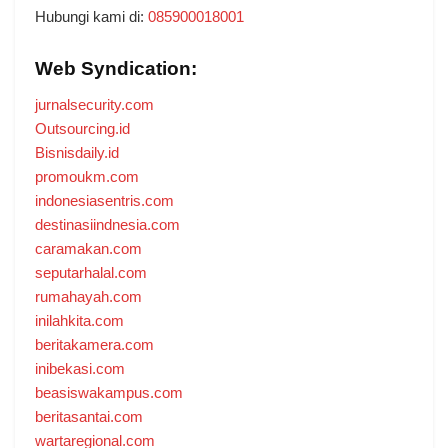
Hubungi kami di:
085900018001
Web Syndication:
jurnalsecurity.com
Outsourcing.id
Bisnisdaily.id
promoukm.com
indonesiasentris.com
destinasiindnesia.com
caramakan.com
seputarhalal.com
rumahayah.com
inilahkita.com
beritakamera.com
inibekasi.com
beasiswakampus.com
beritasantai.com
wartaregional.com