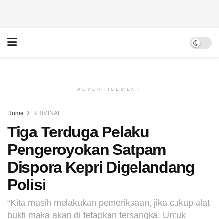
ADVERTISEMENT
Home
KRIMINAL
Tiga Terduga Pelaku
Pengeroyokan Satpam
Dispora Kepri Digelandang
Polisi
“Kita masih melakukan pemeriksaan, jika cukup alat
bukti maka akan di tetapkan tersangka. Untuk