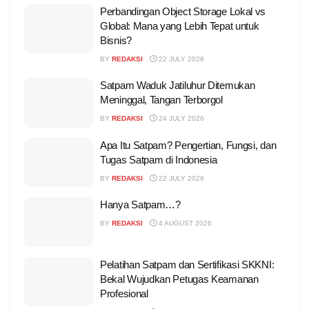
Perbandingan Object Storage Lokal vs
Global: Mana yang Lebih Tepat untuk
Bisnis?
BY
REDAKSI
22 JULY 2026
Satpam Waduk Jatiluhur Ditemukan
Meninggal, Tangan Terborgol
BY
REDAKSI
24 JULY 2026
Apa Itu Satpam? Pengertian, Fungsi, dan
Tugas Satpam di Indonesia
BY
REDAKSI
22 JULY 2026
Hanya Satpam…?
BY
REDAKSI
4 AUGUST 2026
Pelatihan Satpam dan Sertifikasi SKKNI:
Bekal Wujudkan Petugas Keamanan
Profesional