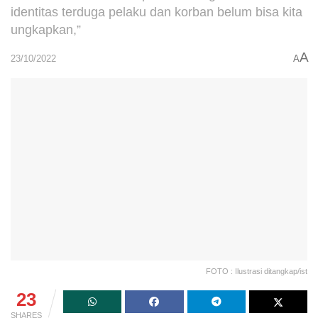
identitas terduga pelaku dan korban belum bisa kita
ungkapkan,”
A
23/10/2022
A
FOTO : Ilustrasi ditangkap/ist
23
SHARES