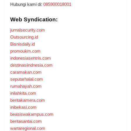
Hubungi kami di:
085900018001
Web Syndication:
jurnalsecurity.com
Outsourcing.id
Bisnisdaily.id
promoukm.com
indonesiasentris.com
destinasiindnesia.com
caramakan.com
seputarhalal.com
rumahayah.com
inilahkita.com
beritakamera.com
inibekasi.com
beasiswakampus.com
beritasantai.com
wartaregional.com