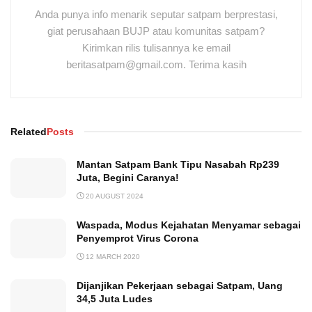
Anda punya info menarik seputar satpam berprestasi,
giat perusahaan BUJP atau komunitas satpam?
Kirimkan rilis tulisannya ke email
beritasatpam@gmail.com. Terima kasih
Related
Posts
Mantan Satpam Bank Tipu Nasabah Rp239
Juta, Begini Caranya!
20 AUGUST 2024
Waspada, Modus Kejahatan Menyamar sebagai
Penyemprot Virus Corona
12 MARCH 2020
Dijanjikan Pekerjaan sebagai Satpam, Uang
34,5 Juta Ludes