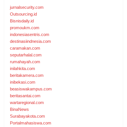
jurnalsecurity.com
Outsourcing.id
Bisnisdaily.id
promoukm.com
indonesiasentris.com
destinasiindnesia.com
caramakan.com
seputarhalal.com
rumahayah.com
inilahkita.com
beritakamera.com
inibekasi.com
beasiswakampus.com
beritasantai.com
wartaregional.com
BinaNews
Surabayakota.com
Portalmahasiswa.com