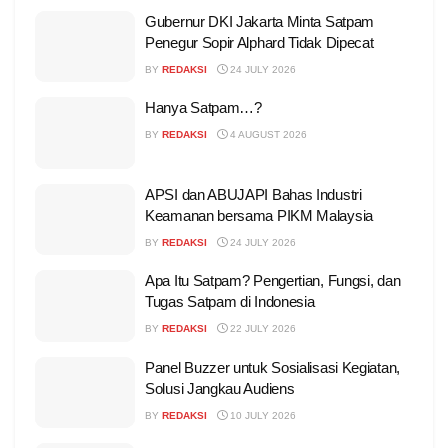
Gubernur DKI Jakarta Minta Satpam
Penegur Sopir Alphard Tidak Dipecat
BY
REDAKSI
24 JULY 2026
Hanya Satpam…?
BY
REDAKSI
4 AUGUST 2026
APSI dan ABUJAPI Bahas Industri
Keamanan bersama PIKM Malaysia
BY
REDAKSI
24 JULY 2026
Apa Itu Satpam? Pengertian, Fungsi, dan
Tugas Satpam di Indonesia
BY
REDAKSI
22 JULY 2026
Panel Buzzer untuk Sosialisasi Kegiatan,
Solusi Jangkau Audiens
BY
REDAKSI
10 JULY 2026