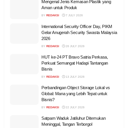
Mengenal Jenis Kemasan Plastik yang
Aman untuk Produk
BY
REDAKSI
7 JULY 2026
International Security Officer Day, PIKM
Gelar Anugerah Security Swasta Malaysia
2026
BY
REDAKSI
26 JULY 2026
HUT ke-24 PT Bravo Satria Perkasa,
Perkuat Semangat Hadapi Tantangan
Bisnis
BY
REDAKSI
13 JULY 2026
Perbandingan Object Storage Lokal vs
Global: Mana yang Lebih Tepat untuk
Bisnis?
BY
REDAKSI
22 JULY 2026
Satpam Waduk Jatiluhur Ditemukan
Meninggal, Tangan Terborgol