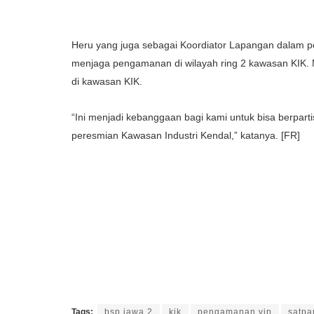
Heru yang juga sebagai Koordiator Lapangan dalam 
menjaga pengamanan di wilayah ring 2 kawasan KIK. Mu
di kawasan KIK.
“Ini menjadi kebanggaan bagi kami untuk bisa berpar
peresmian Kawasan Industri Kendal,” katanya. [FR]
Tags:
bsp jawa 2
kik
pengamanan vip
satp