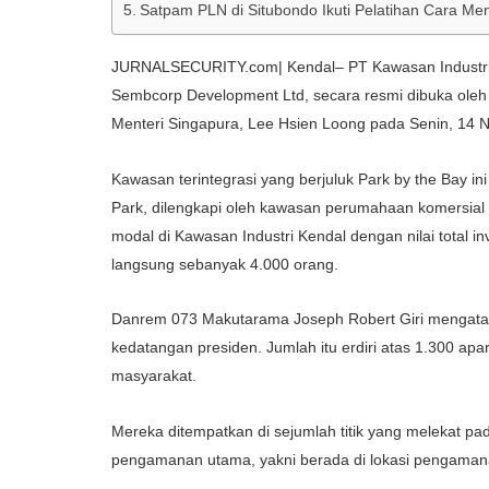
Satpam PLN di Situbondo Ikuti Pelatihan Cara M
JURNALSECURITY.com| Kendal– PT Kawasan Industri 
Sembcorp Development Ltd, secara resmi dibuka oleh
Menteri Singapura, Lee Hsien Loong pada Senin, 14
Kawasan terintegrasi yang berjuluk Park by the Bay ini 
Park, dilengkapi oleh kawasan perumahaan komersial 
modal di Kawasan Industri Kendal dengan nilai total i
langsung sebanyak 4.000 orang.
Danrem 073 Makutarama Joseph Robert Giri mengata
kedatangan presiden. Jumlah itu erdiri atas 1.300 ap
masyarakat.
Mereka ditempatkan di sejumlah titik yang melekat pa
pengamanan utama, yakni berada di lokasi pengamanan