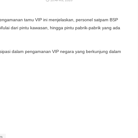
10 APRIL 2026
pengamanan tamu VIP ini menjelaskan, personel satpam BSP
lai dari pintu kawasan, hingga pintu pabrik-pabrik yang ada
tisipasi dalam pengamanan VIP negara yang berkunjung dalam
am