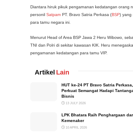
Diantara hiruk pikuk pengamanan kedatangan orang no
personil
Satpam
PT. Bravo Satria Perkasa (
BSP
) yang
para tamu negara ini.
Menurut Head of Area BSP Jawa 2 Heru Wibowo, seba
TNI dan Polri di sekitar kawasan KIK. Heru menegaska
pengamanan kedatangan para tamu VIP.
Artikel
Lain
HUT ke-24 PT Bravo Satria Perkasa,
Perkuat Semangat Hadapi Tantang
Bisnis
13 JULY 2026
LPK Bhatara Raih Penghargaan dar
Kemenaker
10 APRIL 2026