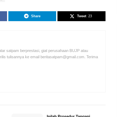
Share
Tweet
23
tar satpam berprestasi, giat perusahaan BUJP atau
ilis tulisannya ke email beritasatpam@gmail.com. Terima
Inilah Prosedur Tangani