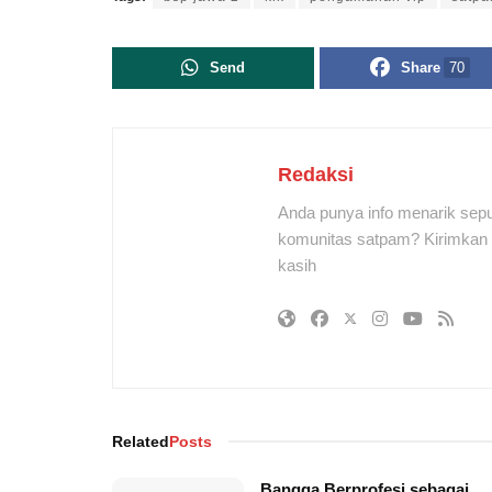
Send
Share
70
Redaksi
Anda punya info menarik sepu
komunitas satpam? Kirimkan r
kasih
Related
Posts
Bangga Berprofesi sebagai