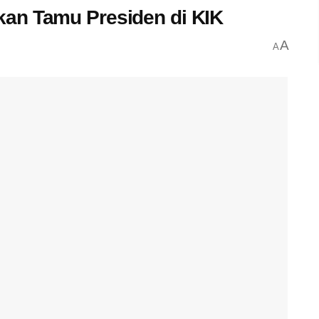
an Tamu Presiden di KIK
A
A