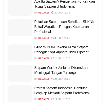
Apa Itu Satpam? Pengertian, Fungsi, dan
Tugas Satpam di Indonesia
BY
REDAKSI
22 JULY 2026
Pelatihan Satpam dan Sertifikasi SKKNI:
Bekal Wujudkan Petugas Keamanan
Profesional
BY
REDAKSI
30 JULY 2026
Gubernur DKI Jakarta Minta Satpam
Penegur Sopir Alphard Tidak Dipecat
BY
REDAKSI
24 JULY 2026
Satpam Waduk Jatiluhur Ditemukan
Meninggal, Tangan Terborgol
BY
REDAKSI
24 JULY 2026
Profesi Satpam Indonesia: Panduan
Lengkap Menjadi Satpam Profesional
BY
REDAKSI
22 JULY 2026