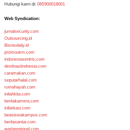
Hubungi kami di:
085900018001
Web Syndication:
jurnalsecurity.com
Outsourcing.id
Bisnisdaily.id
promoukm.com
indonesiasentris.com
destinasiindnesia.com
caramakan.com
seputarhalal.com
rumahayah.com
inilahkita.com
beritakamera.com
inibekasi.com
beasiswakampus.com
beritasantai.com
wartaregional.com