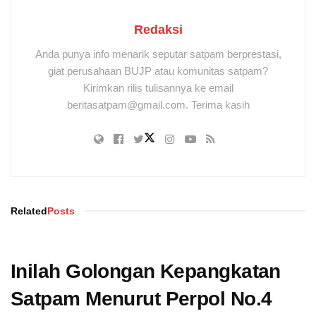
Redaksi
Anda punya info menarik seputar satpam berprestasi,
giat perusahaan BUJP atau komunitas satpam?
Kirimkan rilis tulisannya ke email
beritasatpam@gmail.com. Terima kasih
Related
Posts
Inilah Golongan Kepangkatan
Satpam Menurut Perpol No.4