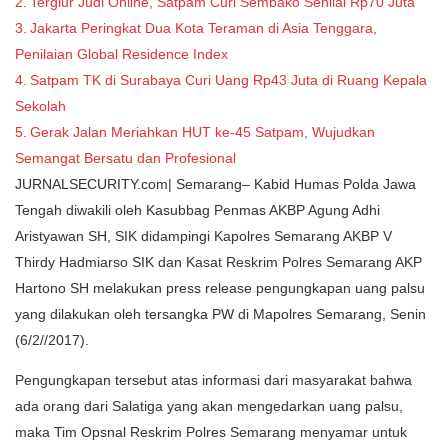
Tergiur Judi Online, Satpam Curi Sembako Senilai Rp70 Juta
Jakarta Peringkat Dua Kota Teraman di Asia Tenggara,
Penilaian Global Residence Index
Satpam TK di Surabaya Curi Uang Rp43 Juta di Ruang Kepala
Sekolah
Gerak Jalan Meriahkan HUT ke-45 Satpam, Wujudkan
Semangat Bersatu dan Profesional
JURNALSECURITY.com| Semarang– Kabid Humas Polda Jawa
Tengah diwakili oleh Kasubbag Penmas AKBP Agung Adhi
Aristyawan SH, SIK didampingi Kapolres Semarang AKBP V
Thirdy Hadmiarso SIK dan Kasat Reskrim Polres Semarang AKP
Hartono SH melakukan press release pengungkapan uang palsu
yang dilakukan oleh tersangka PW di Mapolres Semarang, Senin
(6/2//2017).
Pengungkapan tersebut atas informasi dari masyarakat bahwa
ada orang dari Salatiga yang akan mengedarkan uang palsu,
maka Tim Opsnal Reskrim Polres Semarang menyamar untuk