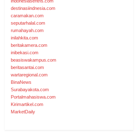
indonesiasentris.com
destinasiindnesia.com
caramakan.com
seputarhalal.com
rumahayah.com
inilahkita.com
beritakamera.com
inibekasi.com
beasiswakampus.com
beritasantai.com
wartaregional.com
BinaNews
Surabayakota.com
Portalmahasiswa.com
Kirimartikel.com
MarketDaily