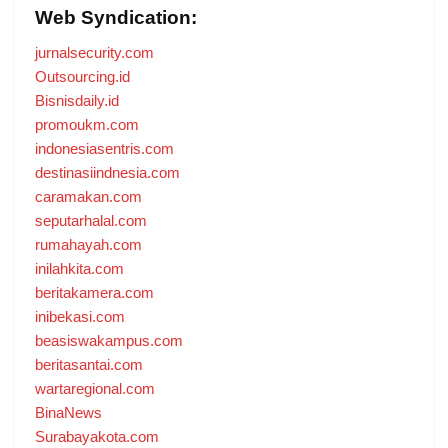
Web Syndication:
jurnalsecurity.com
Outsourcing.id
Bisnisdaily.id
promoukm.com
indonesiasentris.com
destinasiindnesia.com
caramakan.com
seputarhalal.com
rumahayah.com
inilahkita.com
beritakamera.com
inibekasi.com
beasiswakampus.com
beritasantai.com
wartaregional.com
BinaNews
Surabayakota.com