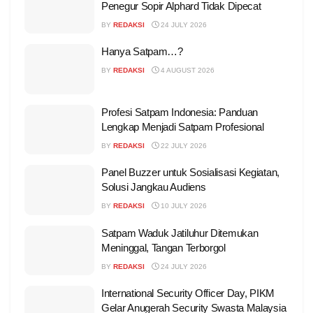
Penegur Sopir Alphard Tidak Dipecat
BY
REDAKSI
24 JULY 2026
Hanya Satpam…?
BY
REDAKSI
4 AUGUST 2026
Profesi Satpam Indonesia: Panduan
Lengkap Menjadi Satpam Profesional
BY
REDAKSI
22 JULY 2026
Panel Buzzer untuk Sosialisasi Kegiatan,
Solusi Jangkau Audiens
BY
REDAKSI
10 JULY 2026
Satpam Waduk Jatiluhur Ditemukan
Meninggal, Tangan Terborgol
BY
REDAKSI
24 JULY 2026
International Security Officer Day, PIKM
Gelar Anugerah Security Swasta Malaysia