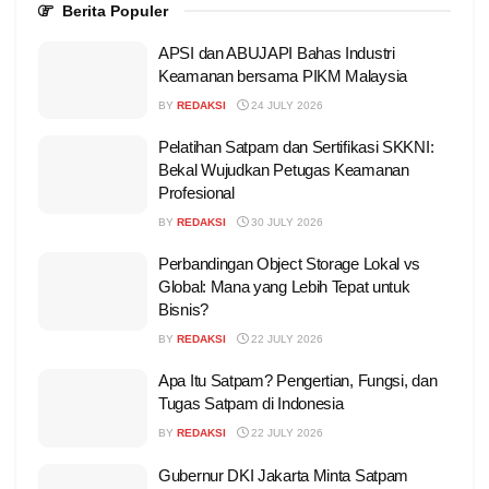
Berita Populer
APSI dan ABUJAPI Bahas Industri
Keamanan bersama PIKM Malaysia
BY
REDAKSI
24 JULY 2026
Pelatihan Satpam dan Sertifikasi SKKNI:
Bekal Wujudkan Petugas Keamanan
Profesional
BY
REDAKSI
30 JULY 2026
Perbandingan Object Storage Lokal vs
Global: Mana yang Lebih Tepat untuk
Bisnis?
BY
REDAKSI
22 JULY 2026
Apa Itu Satpam? Pengertian, Fungsi, dan
Tugas Satpam di Indonesia
BY
REDAKSI
22 JULY 2026
Gubernur DKI Jakarta Minta Satpam