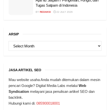
Apa Itu Satpam? Pengertian, Fungsi, dan
Tugas Satpam di Indonesia
BY
REDAKSI
22 JULY 2026
ARSIP
ARSIP
JASA ARTIKEL SEO
Mau website usaha Anda mudah ditemukan dalam mesin
pencari Google? Digital Media Labs melalui
Web
Syndication
melayani jasa penulisan artikel SEO dan
backlink.
Hubungi kami di:
085900018001