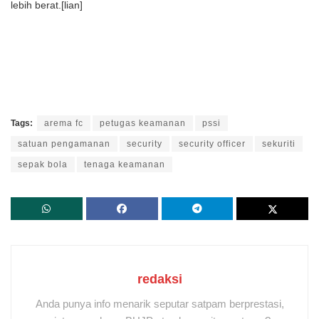
lebih berat.[lian]
Tags:
arema fc
petugas keamanan
pssi
satuan pengamanan
security
security officer
sekuriti
sepak bola
tenaga keamanan
redaksi
Anda punya info menarik seputar satpam berprestasi,