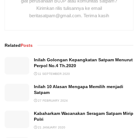
giat perusahaan BUJP atau komunitas satpam?
Kirimkan rilis tulisannya ke email
beritasatpam@gmail.com. Terima kasih
Related
Posts
Inilah Golongan Kepangkatan Satpam Menurut
Perpol No.4 Th.2020
11 SEPTEMBER 2020
Inilah 10 Alasan Mengapa Memilih menjadi
Satpam
27 FEBRUARY 2024
Kabaharkam Wacanakan Seragam Satpam Mirip
Polri
21 JANUARY 2020