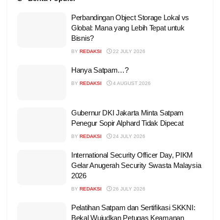
Perbandingan Object Storage Lokal vs
Global: Mana yang Lebih Tepat untuk
Bisnis?
BY
REDAKSI
22 JULY 2026
Hanya Satpam…?
BY
REDAKSI
4 AUGUST 2026
Gubernur DKI Jakarta Minta Satpam
Penegur Sopir Alphard Tidak Dipecat
BY
REDAKSI
24 JULY 2026
International Security Officer Day, PIKM
Gelar Anugerah Security Swasta Malaysia
2026
BY
REDAKSI
26 JULY 2026
Pelatihan Satpam dan Sertifikasi SKKNI:
Bekal Wujudkan Petugas Keamanan