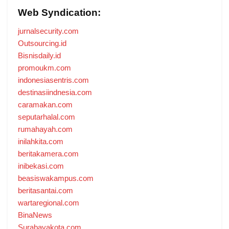
Web Syndication:
jurnalsecurity.com
Outsourcing.id
Bisnisdaily.id
promoukm.com
indonesiasentris.com
destinasiindnesia.com
caramakan.com
seputarhalal.com
rumahayah.com
inilahkita.com
beritakamera.com
inibekasi.com
beasiswakampus.com
beritasantai.com
wartaregional.com
BinaNews
Surabayakota.com