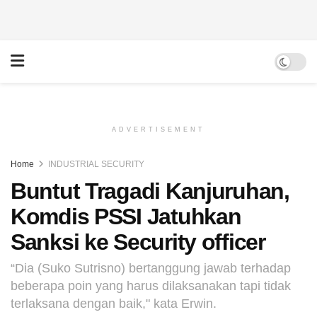
ADVERTISEMENT
Home
INDUSTRIAL SECURITY
Buntut Tragadi Kanjuruhan,
Komdis PSSI Jatuhkan
Sanksi ke Security officer
“Dia (Suko Sutrisno) bertanggung jawab terhadap
beberapa poin yang harus dilaksanakan tapi tidak
terlaksana dengan baik," kata Erwin.