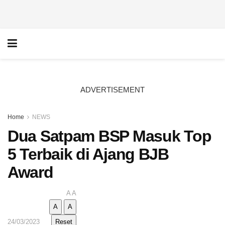
ADVERTISEMENT
Home
NEWS
Dua Satpam BSP Masuk Top
5 Terbaik di Ajang BJB
Award
A
A
A
A
24/03/2023
Reset