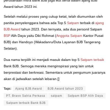
perusahaan mitra Bank BJB juga ikut serta dalam ajang BJB
Award tahun 2023 ini.
Setelah melalui proses yang cukup ketat, telah diumumkan oleh
panitia penyelenggara bahwa ada Top 5
Satpam
terbaik di
ajang
BJB Award
tahun 2023. Dan ternyata, ada dua personil Satpam
BSP
Alih Daya yaitu Diki Rohmat (
Anggota Satpam
Kantor Pusat
BJB) dan Handoyo (Wakadanru/Duta Layanan BJB Tangerang
Selatan).
Dua nama terpilih ini menjadi masuk dalam top 5
Satpam terbaik
Bank BJB. Semoga mereka menginspirasi yang lain untuk
berprestasi dan berkreasi. Sementara untuk pengumum juaranya
akan di jadwalkan setelah lebaran.[]
Tags:
Ajang BJB Award
BJB Award tahun 2023
PT. Bravo Satria Perkasa
satpam
Satpam BSP Alih Daya
Satpam terbaik Bank BJB