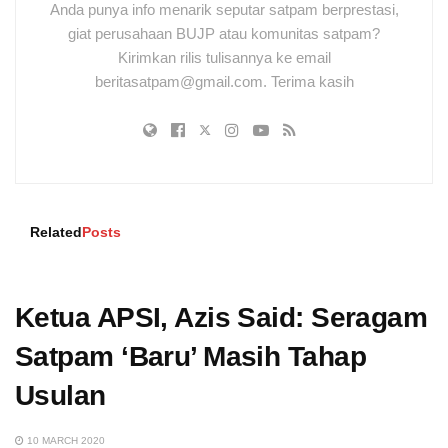
Anda punya info menarik seputar satpam berprestasi,
giat perusahaan BUJP atau komunitas satpam?
Kirimkan rilis tulisannya ke email
beritasatpam@gmail.com. Terima kasih
Related
Posts
Ketua APSI, Azis Said: Seragam
Satpam ‘Baru’ Masih Tahap
Usulan
10 MARCH 2020