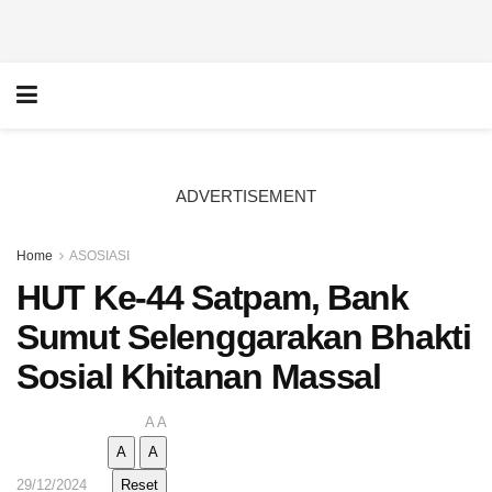
ADVERTISEMENT
Home
ASOSIASI
HUT Ke-44 Satpam, Bank
Sumut Selenggarakan Bhakti
Sosial Khitanan Massal
A
A
A
A
29/12/2024
Reset