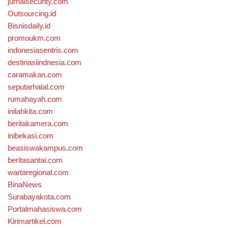
jurnalsecurity.com
Outsourcing.id
Bisnisdaily.id
promoukm.com
indonesiasentris.com
destinasiindnesia.com
caramakan.com
seputarhalal.com
rumahayah.com
inilahkita.com
beritakamera.com
inibekasi.com
beasiswakampus.com
beritasantai.com
wartaregional.com
BinaNews
Surabayakota.com
Portalmahasiswa.com
Kirimartikel.com