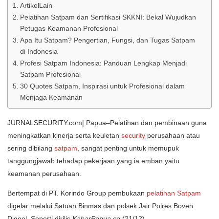
ArtikelLain
Pelatihan Satpam dan Sertifikasi SKKNI: Bekal Wujudkan
Petugas Keamanan Profesional
Apa Itu Satpam? Pengertian, Fungsi, dan Tugas Satpam
di Indonesia
Profesi Satpam Indonesia: Panduan Lengkap Menjadi
Satpam Profesional
30 Quotes Satpam, Inspirasi untuk Profesional dalam
Menjaga Keamanan
JURNALSECURITY.com| Papua–Pelatihan dan pembinaan guna
meningkatkan kinerja serta keuletan
security
perusahaan atau
sering dibilang
satpam
, sangat penting untuk memupuk
tanggungjawab tehadap pekerjaan yang ia emban yaitu
keamanan perusahaan.
Bertempat di PT. Korindo Group pembukaan
pelatihan Satpam
digelar melalui Satuan Binmas dan polsek Jair Polres Boven
Digoel. Seperti dirilis
KabarPapua.co
(21/12)