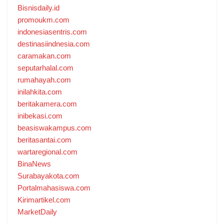
Bisnisdaily.id
promoukm.com
indonesiasentris.com
destinasiindnesia.com
caramakan.com
seputarhalal.com
rumahayah.com
inilahkita.com
beritakamera.com
inibekasi.com
beasiswakampus.com
beritasantai.com
wartaregional.com
BinaNews
Surabayakota.com
Portalmahasiswa.com
Kirimartikel.com
MarketDaily