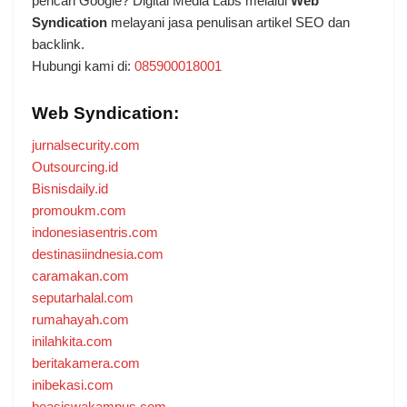
pencari Google? Digital Media Labs melalui
Web
Syndication
melayani jasa penulisan artikel SEO dan
backlink.
Hubungi kami di:
085900018001
Web Syndication:
jurnalsecurity.com
Outsourcing.id
Bisnisdaily.id
promoukm.com
indonesiasentris.com
destinasiindnesia.com
caramakan.com
seputarhalal.com
rumahayah.com
inilahkita.com
beritakamera.com
inibekasi.com
beasiswakampus.com