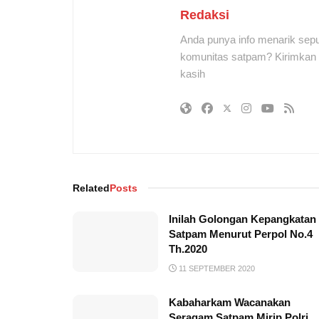
Redaksi
Anda punya info menarik sepu
komunitas satpam? Kirimkan r
kasih
Related
Posts
Inilah Golongan Kepangkatan
Satpam Menurut Perpol No.4
Th.2020
11 SEPTEMBER 2020
Kabaharkam Wacanakan
Seragam Satpam Mirip Polri