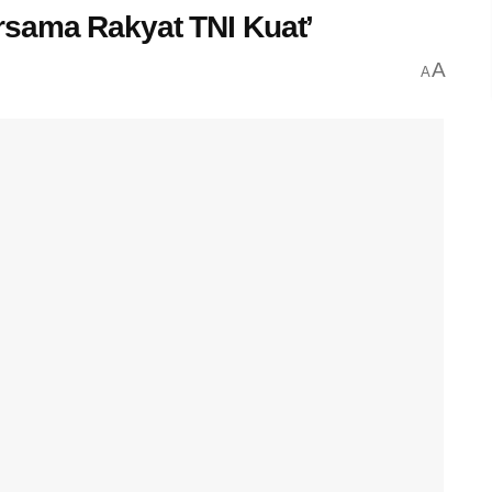
rsama Rakyat TNI Kuat’
A
A