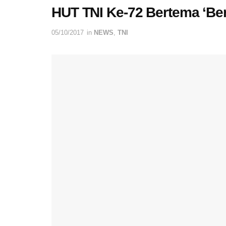
HUT TNI Ke-72 Bertema ‘Be
05/10/2017
in
NEWS
,
TNI