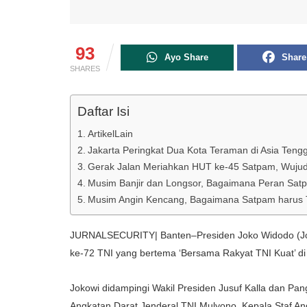
93
Ayo Share
Share
SHARES
Daftar Isi
ArtikelLain
Jakarta Peringkat Dua Kota Teraman di Asia Tengg
Gerak Jalan Meriahkan HUT ke-45 Satpam, Wujud
Musim Banjir dan Longsor, Bagaimana Peran Satp
Musim Angin Kencang, Bagaimana Satpam harus 
JURNALSECURITY| Banten–Presiden Joko Widodo (Jok
ke-72 TNI yang bertema ‘Bersama Rakyat TNI Kuat’ di
Jokowi didampingi Wakil Presiden Jusuf Kalla dan Pan
Angkatan Darat Jenderal TNI Mulyono, Kepala Staf A