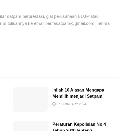
tar satpam berprestasi, giat perusahaan BUJP atau
ilis tulisannya ke email beritasatpam@gmail.com. Terima
Inilah 10 Alasan Mengapa
Memilih menjadi Satpam
27 FEBRUARY 2024
Peraturan Kepolisian No.4
Tahun 2020 tentang