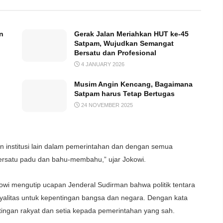
n
Gerak Jalan Meriahkan HUT ke-45
Satpam, Wujudkan Semangat
Bersatu dan Profesional
4 JANUARY 2026
Musim Angin Kencang, Bagaimana
Satpam harus Tetap Bertugas
24 NOVEMBER 2025
gan institusi lain dalam pemerintahan dan dengan semua
bersatu padu dan bahu-membahu,” ujar Jokowi.
Jokowi mengutip ucapan Jenderal Sudirman bahwa politik tentara
 loyalitas untuk kepentingan bangsa dan negara. Dengan kata
tingan rakyat dan setia kepada pemerintahan yang sah.