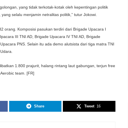
olongan, yang tidak terkotak-kotak oleh kepentingan politik
yang selalu menjamin netralitas politik,” tutur Jokowi.
32 orang. Komposisi pasukan terdiri dari Brigade Upacara I
pacara III TNI AD, Brigade Upacara IV TNI AD, Brigade
Upacara PNS. Selain itu ada demo alutsista dari tiga matra TNI
 Udara.
ibatkan 1.800 prajurit, halang rintang laut gabungan, terjun free
r Aerobic team. [FR]
Share
Tweet
16